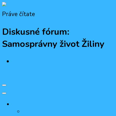
Práve čítate
ODM
Občiansko-demokratická mládež
Diskusné fórum:
Samosprávny život Žiliny
Preskoč na obsah
O nás
Vedenie