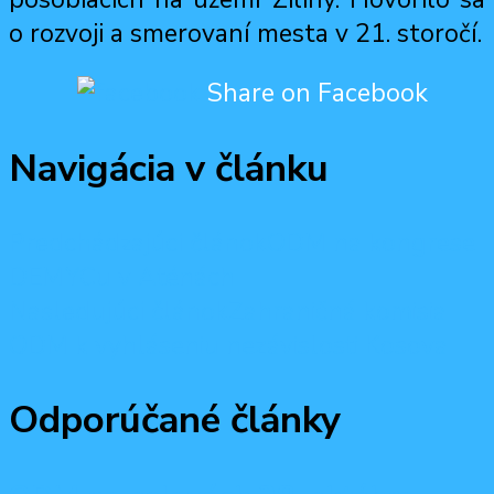
o rozvoji a smerovaní mesta v 21. storočí.
Share on Facebook
Navigácia v článku
Predchádzajúci článok
ODM na kongrese
DEMYCu v Aténách
Nasledujúci článok
Zahraničná komisia
ODM k vyhláseniu nezávislosti Kosova
Odporúčané články