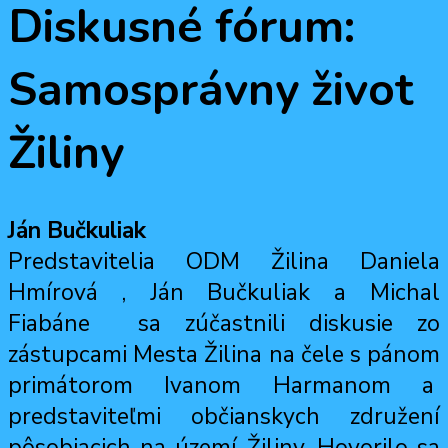
Diskusné fórum:
Samosprávny život
Žiliny
Ján Bučkuliak
Predstavitelia ODM Žilina Daniela
Hmírová , Ján Bučkuliak a Michal
Fiabáne sa zúčastnili diskusie zo
zástupcami Mesta Žilina na čele s pánom
primátorom Ivanom Harmanom a
predstaviteľmi občianskych združení
pôsobiacich na území Žiliny. Hovorilo sa