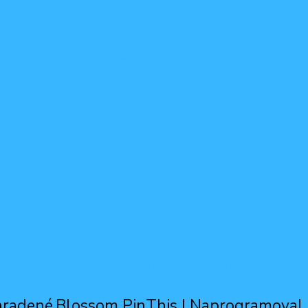
ných poisťovní ide proti ľuďom
 totality!
ustila prezidentskú kampaň
je naplnením zlého sna pre Sloven
hradené.
Blossom PinThis | Naprogramoval