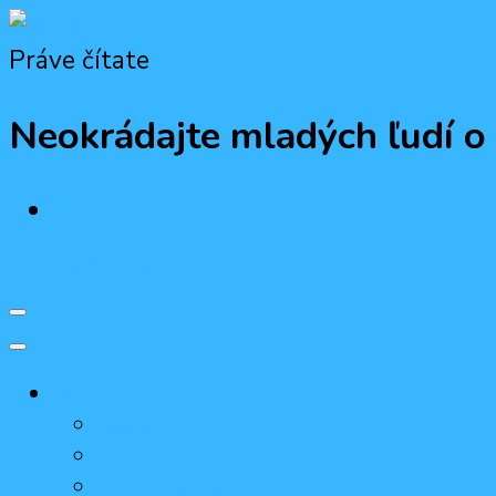
Práve čítate
ODM
Občiansko-demokratická mládež
Neokrádajte mladých ľudí o
Preskoč na obsah
O nás
Vedenie
História
Dokumenty