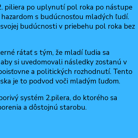
piliera po uplynutí pol roka po nástupe
 hazardom s budúcnosťou mladých ľudí.
 svojej budúcnosti v priebehu pol roka bez
rné rátať s tým, že mladí ľudia sa
 aby si uvedomovali následky zostanú v
poisťovne a politických rozhodnutí. Tento
ska je to podvod voči mladým ľuďom.
orivý systém 2.pilera, do ktorého sa
orenia a dôstojnú starobu.