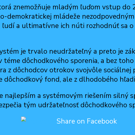
orá znemožňuje mladým ľuďom vstup do 2. 
sko-demokratickej mládeže nezodpovedným
ľudí a ultimatívne ich núti rozhodnúť sa o
tém je trvalo neudržateľný a preto je záke
 v téme dôchodkového sporenia, a bez toho
a z dôchodcov otrokov svojvôle sociálnej 
 dôchodkový fond, ale z dlhodobého hľadi
 najlepším a systémovým riešením silný sp
bezpečia tým udržateľnosť dôchodkového sp
Share on Facebook