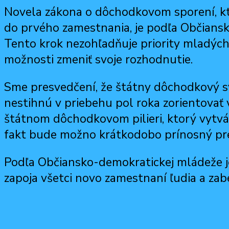
Novela zákona o dôchodkovom sporení, kt
do prvého zamestnania, je podľa Občian
Tento krok nezohľadňuje priority mladých 
možnosti zmeniť svoje rozhodnutie.
Sme presvedčení, že štátny dôchodkový sys
nestihnú v priebehu pol roka zorientovať
štátnom dôchodkovom pilieri, ktorý vytvár
fakt bude možno krátkodobo prínosný pre
Podľa Občiansko-demokratickej mládeže je
zapoja všetci novo zamestnaní ľudia a za