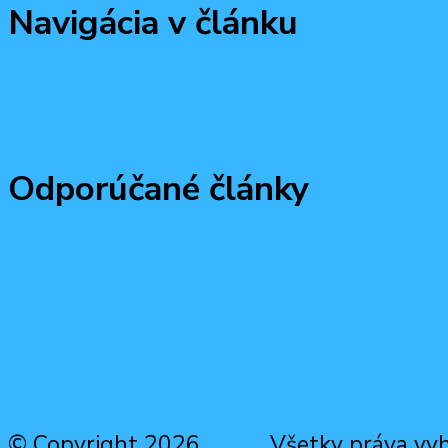
Navigácia v článku
Predchádzajúci článok
Zákaz zisku zdravot
Nasledujúci článok
Zastavme plazivý návrat
Odporúčané články
Mladí za mrežami
Občiansko-demokratická mládež sp
Koalícia SMER-SD, HDZS-ĽS a SNS 
© Copyright 2026
ODM
. Všetky práva vy