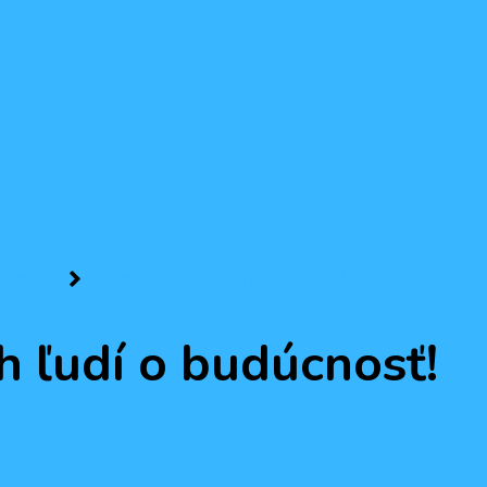
ásenia
Neokrádajte mladých ľudí o budúc
 ľudí o budúcnosť!