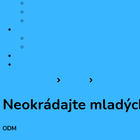
Vedenie
História
Dokumenty
Činnosť
Aktuality
Názory
Pridaj sa k nám
Kontakt
Úvodná stránka
Činnosť
Tlačové vyhl
Neokrádajte mladých
ODM