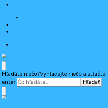
Činnosť
Aktuality
Názory
Pridaj sa k nám
Kontakt
ODM
Občiansko-demokratická mládež
Hľadáte niečo?
Vyhľadajte niečo a stlačte
enter.