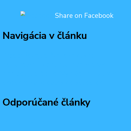
Share on Facebook
Navigácia v článku
Predchádzajúci článok
Aktívne
občianstvo – kontrola moci v praxi
Nasledujúci článok
Vyhlásenie ODM o
podpore kandidátov do volieb do EP
Odporúčané články
Diskusné fórum: Samosprávny