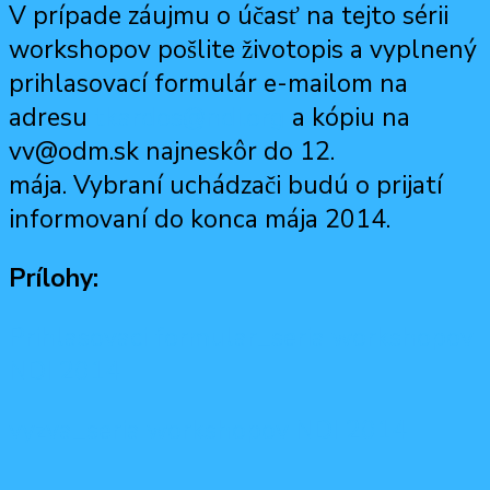
V prípade záujmu o účasť na tejto sérii
workshopov pošlite životopis a vyplnený
prihlasovací formulár e-mailom na
adresu
tkardos@ndi.org
a kópiu na
vv@odm.sk najnesk
ôr do 12.
mája. Vybraní uchádzači budú o prijatí
informovaní do konca mája 2014.
Prílohy:
Prihlasovaci formular_seria workshopov
NDI 2014
vyzva_seria workshopov NDI 2014