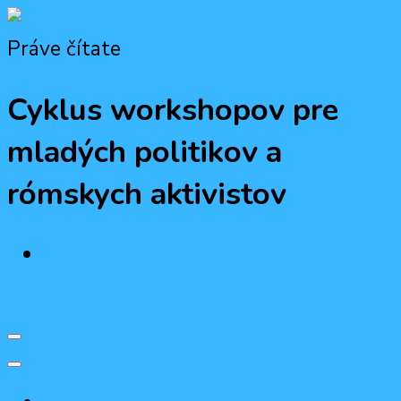
Práve čítate
ODM
Občiansko-demokratická mládež
Cyklus workshopov pre
mladých politikov a
rómskych aktivistov
Preskoč na obsah