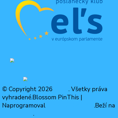
© Copyright 2026
ODM
. Všetky práva
vyhradené.
Blossom PinThis |
Naprogramoval
Šablóny Blossom
.Beží na
WordPress
.