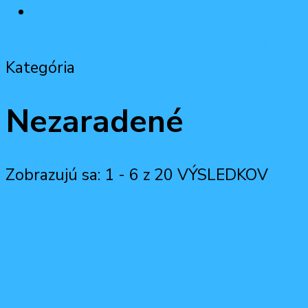
Kontakt
Úvodná stránka
Činnosť
Nezaradené
Kategória
Nezaradené
Zobrazujú sa: 1 - 6 z 20 VÝSLEDKOV
Budúcnosť NATO: S USA
alebo bez?