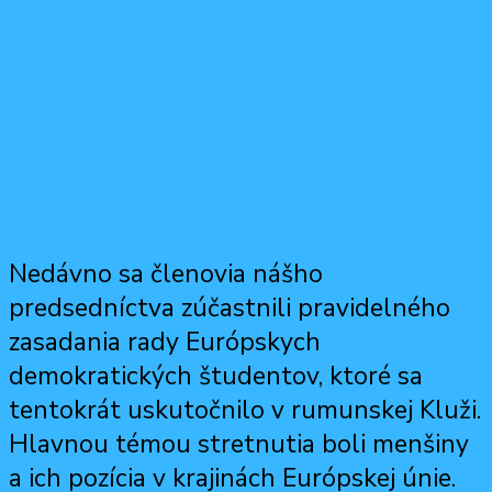
Čítať viac
Členovia ODM na
konferencii v Rumunsku
Nedávno sa členovia nášho
predsedníctva zúčastnili pravidelného
zasadania rady Európskych
demokratických študentov, ktoré sa
tentokrát uskutočnilo v rumunskej Kluži.
Hlavnou témou stretnutia boli menšiny
a ich pozícia v krajinách Európskej únie.