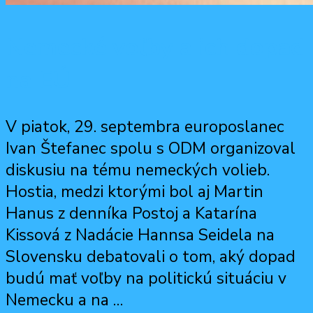
Nemecké voľby a ich dopad
na EÚ
V piatok, 29. septembra europoslanec
Ivan Štefanec spolu s ODM organizoval
diskusiu na tému nemeckých volieb.
Hostia, medzi ktorými bol aj Martin
Hanus z denníka Postoj a Katarína
Kissová z Nadácie Hannsa Seidela na
Slovensku debatovali o tom, aký dopad
budú mať voľby na politickú situáciu v
Nemecku a na …