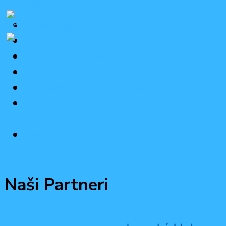
Budúcnosť NATO: S USA alebo bez?
Imigračná kríza: príčiny a poučenia
ODMkári v Krakove
Komunikačný tréning
Nemecké voľby a ich dopad na EÚ
Členovia ODM na konferencii v
Rumunsku
Letná Univerzita ODMky aj tento rok
dopadla na výbornú
Naši Partneri