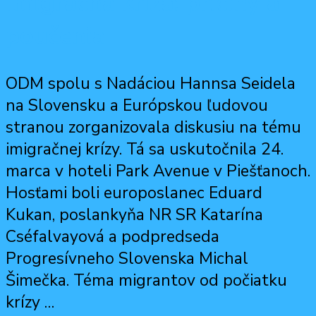
Imigračná kríza: príčiny a
poučenia
ODM spolu s Nadáciou Hannsa Seidela
na Slovensku a Európskou ľudovou
stranou zorganizovala diskusiu na tému
imigračnej krízy. Tá sa uskutočnila 24.
marca v hoteli Park Avenue v Piešťanoch.
Hosťami boli europoslanec Eduard
Kukan, poslankyňa NR SR Katarína
Cséfalvayová a podpredseda
Progresívneho Slovenska Michal
Šimečka. Téma migrantov od počiatku
krízy …