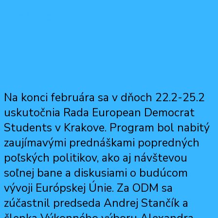
Čítať viac
ODMkári v Krakove
Na konci februára sa v dňoch 22.2-25.2
uskutočnia Rada European Democrat
Students v Krakove. Program bol nabitý
zaujímavými prednáškami popredných
poľských politikov, ako aj návštevou
soľnej bane a diskusiami o budúcom
vývoji Európskej Únie. Za ODM sa
zúčastnil predseda Andrej Stančík a