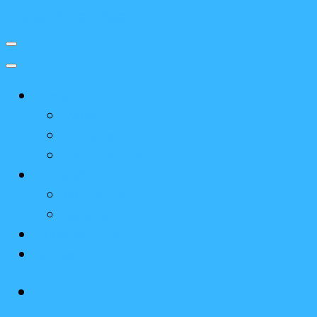
Preskoč na obsah
O nás
Vedenie
História
Dokumenty
Činnosť
Aktuality
Názory
Pridaj sa k nám
Kontakt