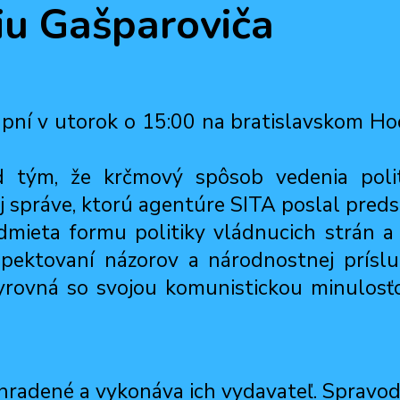
iu Gašparoviča
pní v utorok o 15:00 na bratislavskom H
d tým, že krčmový spôsob vedenia poli
ej správe, ktorú agentúre SITA poslal pred
mieta formu politiky vládnucich strán a 
pektovaní názorov a národnostnej prísluš
vyrovná so svojou komunistickou minulos
hradené a vykonáva ich vydavateľ. Spravoda