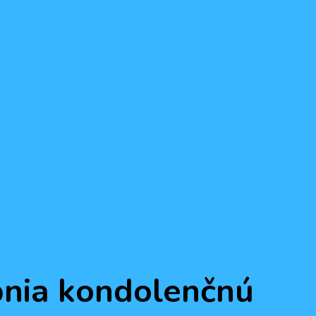
ondolenčnú knihu k znovuzvoleniu
pnia kondolenčnú