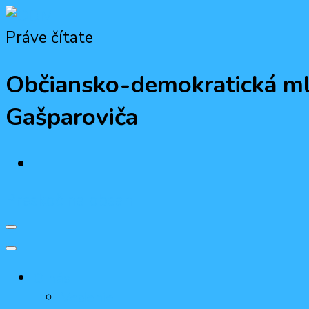
Práve čítate
ODM
Občiansko-demokratická mládež
Občiansko-demokratická ml
Gašparoviča
Preskoč na obsah
O nás
Vedenie