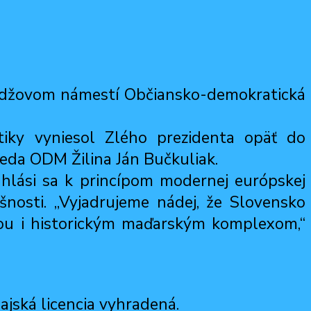
odžovom námestí Občiansko-demokratická
tiky vyniesol Zlého prezidenta opäť do
seda ODM Žilina Ján Bučkuliak.
hlási sa k princípom modernej európskej
nosti. „Vyjadrujeme nádej, že Slovensko
ťou i historickým maďarským komplexom,“
jská licencia vyhradená.