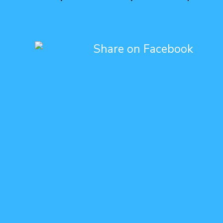
Share on Facebook
dolenčnú knihu Nádeji na lepšiu budúcno
aris
l politického boja