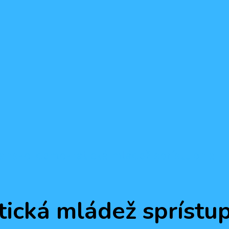
ansko-demokratická mládež sprístupnia k
ická mládež sprístu