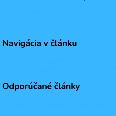
Pôvodný článok
Navigácia v článku
Predchádzajúci článok
ODM sprístupní kon
Nasledujúci článok
EDS Council Meeting, P
Odporúčané články
Z ministerkinho psa sa stáva symbo