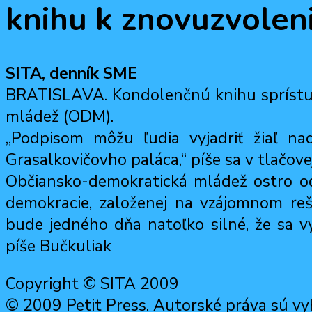
knihu k znovuzvolen
SITA, denník SME
BRATISLAVA. Kondolenčnú knihu sprístu
mládež (ODM).
„Podpisom môžu ľudia vyjadriť žiaľ na
Grasalkovičovho paláca,“ píše sa v tlačov
Občiansko-demokratická mládež ostro od
demokracie, založenej na vzájomnom reš
bude jedného dňa natoľko silné, že sa 
píše Bučkuliak
Copyright © SITA 2009
© 2009 Petit Press. Autorské práva sú vy